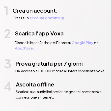
1
Crea un account.
Crea il tuo
account gratuito qui.
2
Scarica l'app Voxa
Disponibile per Android e iPhone su
Google Play
o su
App Store
.
3
Prova gratuita per 7 giorni
Hai accesso a 100.000 titoli e all'intera esperienza Voxa.
4
Ascolta offline
Scarica i tuoi audiolibri preferiti e goditeli anche senza
connessione a Internet.