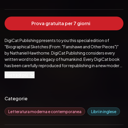
Prova gratuita per 7 giorni
DigiCat Publishing presents to you this special edition of 
"Biographical Sketches (From: "Fanshawe and Other Pieces")" 
by Nathaniel Hawthorne. DigiCat Publishing considers every 
written word to be a legacy of humankind. Every DigiCat book 
has been carefully reproduced for republishing in a new modern 
format. The books are available in print, as well as ebooks. 
Mostra di più
DigiCat hopes you will treat this work with the acknowledgment 
and passion it deserves as a classic of world literature.
Pubblicato da:  DigiCat
Categorie
Letteratura moderna e contemporanea
Libri in inglese