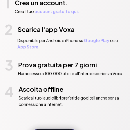
1
Crea un account.
Crea il tuo
account gratuito qui.
2
Scarica l'app Voxa
Disponibile per Android e iPhone su
Google Play
o su
App Store
.
3
Prova gratuita per 7 giorni
Hai accesso a 100.000 titoli e all'intera esperienza Voxa.
4
Ascolta offline
Scarica i tuoi audiolibri preferiti e goditeli anche senza
connessione a Internet.