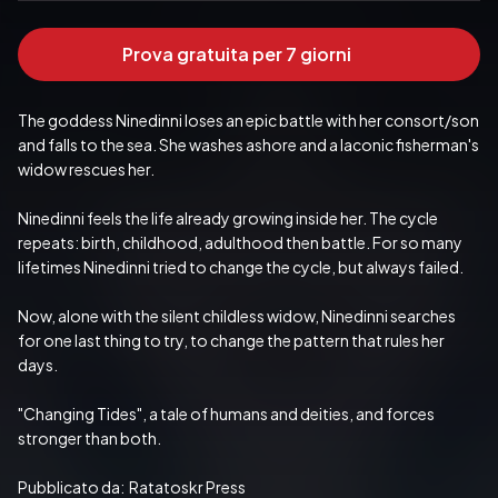
Prova gratuita per 7 giorni
The goddess Ninedinni loses an epic battle with her consort/son 
and falls to the sea. She washes ashore and a laconic fisherman's 
widow rescues her.
Ninedinni feels the life already growing inside her. The cycle 
repeats: birth, childhood, adulthood then battle. For so many 
lifetimes Ninedinni tried to change the cycle, but always failed.
Now, alone with the silent childless widow, Ninedinni searches 
for one last thing to try, to change the pattern that rules her 
days.
"Changing Tides", a tale of humans and deities, and forces 
stronger than both.
Pubblicato da:  Ratatoskr Press