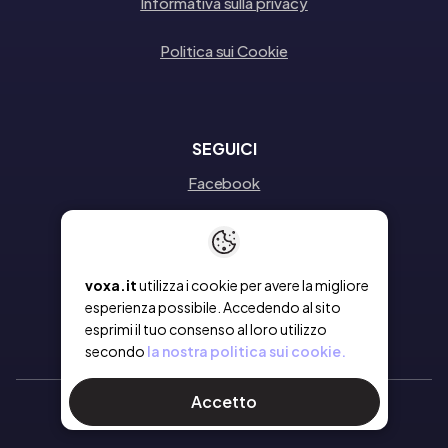
Informativa sulla privacy
Politica sui Cookie
SEGUICI
Facebook
Instagram
Linkedin
voxa.it
utilizza i cookie per avere la migliore
esperienza possibile. Accedendo al sito
esprimi il tuo consenso al loro utilizzo
secondo
la nostra politica sui cookie.
Accetto
Ⓒ 2026 Voxa
- Tutti i diritti riservati