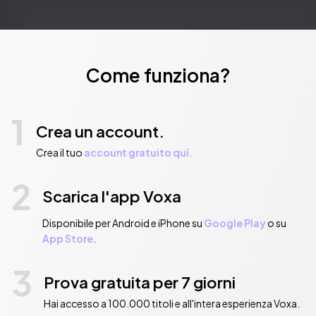
Come funziona?
1
Crea un account.
Crea il tuo
account gratuito qui.
2
Scarica l'app Voxa
Disponibile per Android e iPhone su
Google Play
o su
App Store
.
3
Prova gratuita per 7 giorni
Hai accesso a 100.000 titoli e all'intera esperienza Voxa.