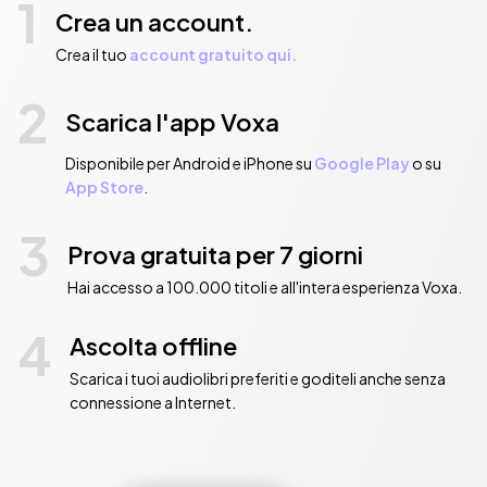
1
Crea un account.
Crea il tuo
account gratuito qui.
2
Scarica l'app Voxa
Disponibile per Android e iPhone su
Google Play
o su
App Store
.
3
Prova gratuita per 7 giorni
Hai accesso a 100.000 titoli e all'intera esperienza Voxa.
4
Ascolta offline
Scarica i tuoi audiolibri preferiti e goditeli anche senza
connessione a Internet.