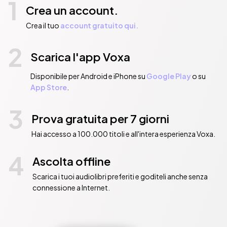
1
Crea un account.
Crea il tuo
account gratuito qui.
2
Scarica l'app Voxa
Disponibile per Android e iPhone su
Google Play
o su
App Store
.
3
Prova gratuita per 7 giorni
Hai accesso a 100.000 titoli e all'intera esperienza Voxa.
4
Ascolta offline
Scarica i tuoi audiolibri preferiti e goditeli anche senza
connessione a Internet.