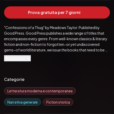
Prova gratuita per 7 giorni
"Confessions of a Thug" by Meadows Taylor. Published by 
Good Press. Good Press publishes a wide range of titles that 
encompasses every genre. From well-known classics & literary 
fiction and non-fiction to forgotten−or yet undiscovered 
gems−of world literature, we issue the books that need to be 
read. Each Good Press edition has been meticulously edited 
Mostra di più
and formatted to boost readability for all e-readers and 
devices. Our goal is to produce eBooks that are user-friendly 
and accessible to everyone in a high-quality digital format.
Pubblicato da:  Good Press
Categorie
Letteratura moderna e contemporanea
Narrativa generale
Fiction storica