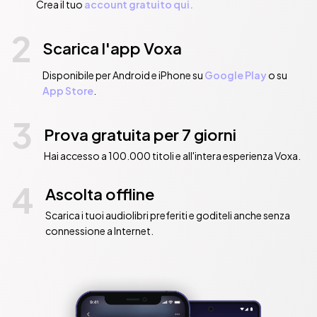
Crea il tuo
account gratuito qui.
2
Scarica l'app Voxa
Disponibile per Android e iPhone su
Google Play
o su
App Store
.
3
Prova gratuita per 7 giorni
Hai accesso a 100.000 titoli e all'intera esperienza Voxa.
4
Ascolta offline
Scarica i tuoi audiolibri preferiti e goditeli anche senza
connessione a Internet.