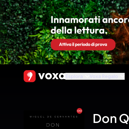
Esplora
Voxa Regalo
Ebook
Don Q