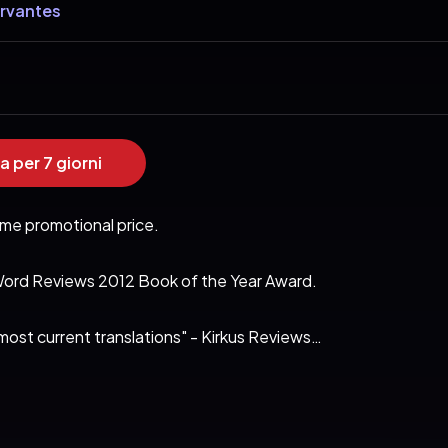
ervantes
a per 7 giorni
ime promotional price.

eWord Reviews 2012 Book of the Year Award.

st current translations" - Kirkus Reviews

 that a Nobel Prize Committee survey of one hundred of the w
IXOTE is the biggest-selling book of fiction ever written. It h