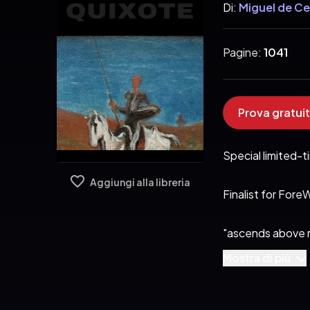
Di:
Miguel de C
Pagine:
1041
Prova gratuit
Special limited-t
Aggiungi alla libreria
Finalist for For
"ascends above mo
Mostra di più
This is the story
all time." DON QU