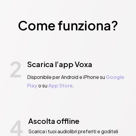
Come funziona?
2
Scarica l'app Voxa
Disponibile per Android e iPhone su
Google
Play
o su
App Store
.
4
Ascolta offline
Scarica i tuoi audiolibri preferiti e goditeli