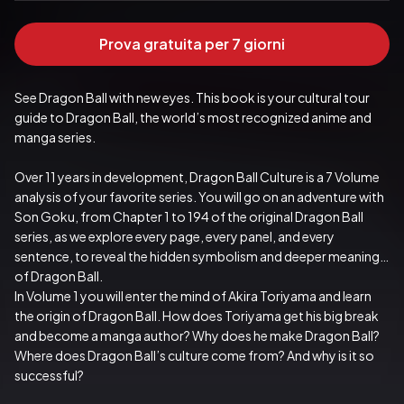
Prova gratuita per 7 giorni
See Dragon Ball with new eyes. This book is your cultural tour 
guide to Dragon Ball, the world’s most recognized anime and 
manga series.
Over 11 years in development, Dragon Ball Culture is a 7 Volume 
analysis of your favorite series. You will go on an adventure with 
Son Goku, from Chapter 1 to 194 of the original Dragon Ball 
series, as we explore every page, every panel, and every 
sentence, to reveal the hidden symbolism and deeper meaning 
of Dragon Ball.
In Volume 1 you will enter the mind of Akira Toriyama and learn 
the origin of Dragon Ball. How does Toriyama get his big break 
and become a manga author? Why does he make Dragon Ball? 
Where does Dragon Ball’s culture come from? And why is it so 
successful?