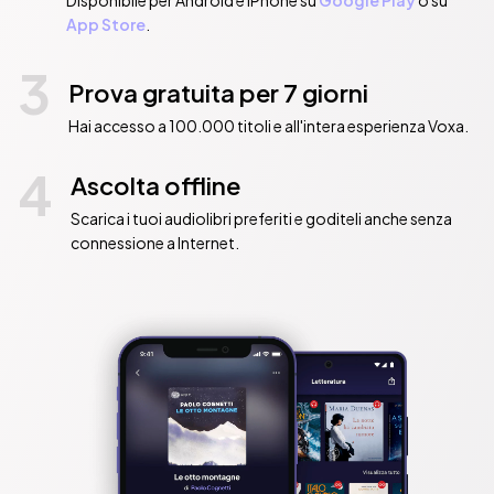
Disponibile per Android e iPhone su
Google Play
o su
App Store
.
3
Prova gratuita per 7 giorni
Hai accesso a 100.000 titoli e all'intera esperienza Voxa.
4
Ascolta offline
Scarica i tuoi audiolibri preferiti e goditeli anche senza
connessione a Internet.