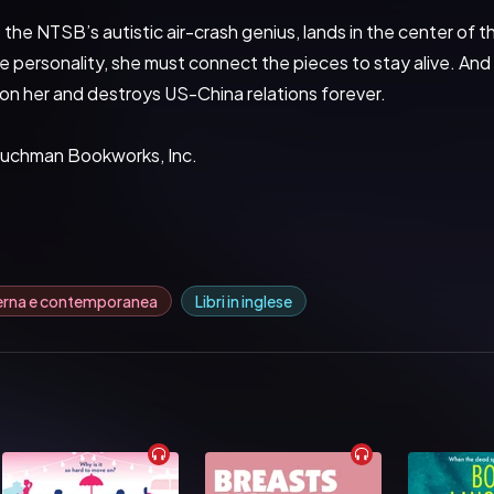
,
 the NTSB’s autistic air-crash genius, lands in the center of
 personality, she must connect the pieces to stay alive. And
n her and destroys US-China relations forever.
Buchman Bookworks, Inc.
erna e contemporanea
Libri in inglese