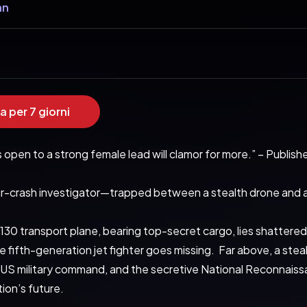
an
a per 7 giorni
open to a strong female lead will clamor for more.” – Publish
r-crash investigator—trapped between a stealth drone and a
130 transport plane, bearing top-secret cargo, lies shattered
 fifth-generation jet fighter goes missing.  Far above, a stealt
US military command, and the secretive National Reconnaissance 
tion’s future.