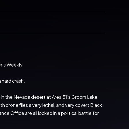
er’s Weekly
 hard crash.
 in the Nevada desert at Area 51’s Groom Lake. 
h drone flies a very lethal, and very covert Black 
Office are all locked in a political battle for 