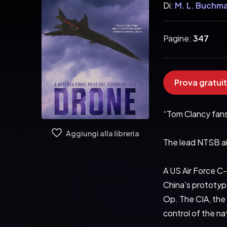
Di:
M. L. Buchm
Pagine:
347
Prova gratuit
“Tom Clancy fans 
Aggiungi alla libreria
The lead NTSB ai
A US Air Force C-
China’s prototype
Op. The CIA, the 
control of the na