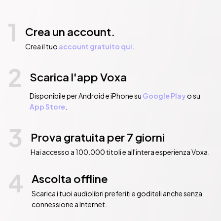
1
Crea un account.
Crea il tuo
account gratuito qui.
2
Scarica l'app Voxa
Disponibile per Android e iPhone su
Google Play
o su
App Store
.
3
Prova gratuita per 7 giorni
Hai accesso a 100.000 titoli e all'intera esperienza Voxa.
4
Ascolta offline
Scarica i tuoi audiolibri preferiti e goditeli anche senza
connessione a Internet.