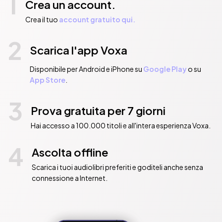
1
Crea un account.
Crea il tuo
account gratuito qui.
2
Scarica l'app Voxa
Disponibile per Android e iPhone su
Google Play
o su
App Store
.
3
Prova gratuita per 7 giorni
Hai accesso a 100.000 titoli e all'intera esperienza Voxa.
4
Ascolta offline
Scarica i tuoi audiolibri preferiti e goditeli anche senza
connessione a Internet.