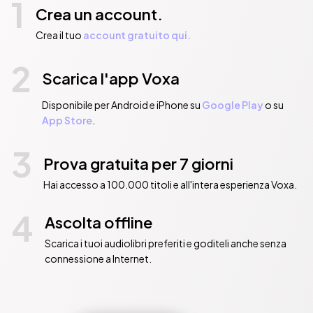
1
Crea un account.
Crea il tuo
account gratuito qui.
2
Scarica l'app Voxa
Disponibile per Android e iPhone su
Google Play
o su
App Store
.
3
Prova gratuita per 7 giorni
Hai accesso a 100.000 titoli e all'intera esperienza Voxa.
4
Ascolta offline
Scarica i tuoi audiolibri preferiti e goditeli anche senza
connessione a Internet.