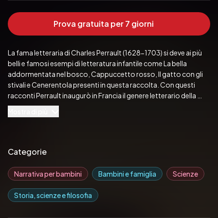
Prova gratuita per 7 giorni
La fama letteraria di Charles Perrault (1628-1703) si deve ai più 
belli e famosi esempi di letteratura infantile come La bella 
addormentata nel bosco, Cappuccetto rosso, Il gatto con gli 
stivali e Cenerentola presenti in questa raccolta. Con questi 
racconti Perrault inaugurò in Francia il genere letterario della 
fiaba che non aveva ancora nessun precedente. I soggetti, 
Mostra di più
ripresi dalla tradizione popolare, raggiungono una straordinaria 
grandezza narrativa grazie alla semplicità e naturalezza del suo 
stile.
Pubblicato da:  REA Multimedia
Categorie
Narrativa per bambini
Bambini e famiglia
Scienze
Storia, scienze e filosofia