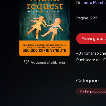
Di:
Laura Marsha
Pagine:
292
Prova gratuit
«Un romanzo che n
Pubblicato da: 
Aggiungi alla libreria
Categorie
Thriller psicologi