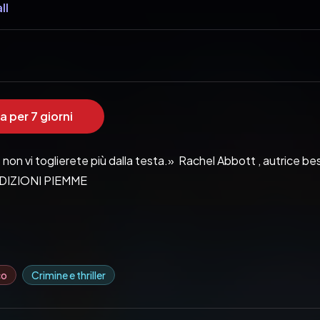
ll
a per 7 giorni
on vi toglierete più dalla testa.»  Rachel Abbott , autrice bes
 EDIZIONI PIEMME
co
Crimine e thriller