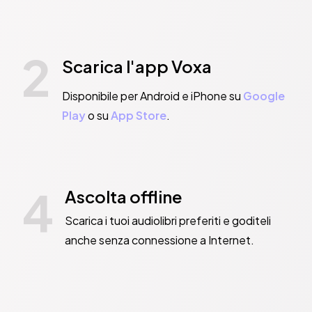
2
Scarica l'app Voxa
Disponibile per Android e iPhone su
Google
Play
o su
App Store
.
4
Ascolta offline
Scarica i tuoi audiolibri preferiti e goditeli
anche senza connessione a Internet.