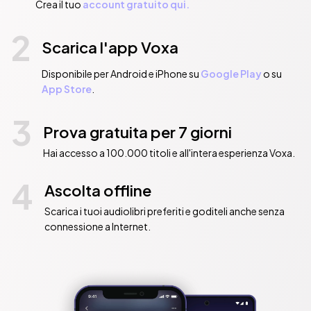
Crea il tuo
account gratuito qui.
2
Scarica l'app Voxa
Disponibile per Android e iPhone su
Google Play
o su
App Store
.
3
Prova gratuita per 7 giorni
Hai accesso a 100.000 titoli e all'intera esperienza Voxa.
4
Ascolta offline
Scarica i tuoi audiolibri preferiti e goditeli anche senza
connessione a Internet.