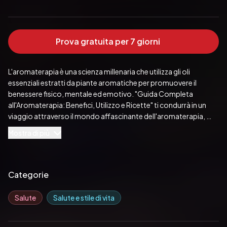
Prova gratuita per 7 giorni
L'aromaterapia è una scienza millenaria che utilizza gli oli 
essenziali estratti da piante aromatiche per promuovere il 
benessere fisico, mentale ed emotivo. "Guida Completa 
all'Aromaterapia: Benefici, Utilizzo e Ricette" ti condurrà in un 
viaggio attraverso il mondo affascinante dell'aromaterapia, 
svelando i suoi segreti antichi e le sue applicazioni moderne.
Mostra di più
Questo libro completo offre una panoramica esaustiva dei 
fondamenti dell'aromaterapia, dalla storia delle sue origini alle 
moderne scoperte scientifiche. Imparerai come gli oli essenziali 
Categorie
possano influenzare positivamente il corpo e la mente, 
migliorando il tuo benessere in modo naturale.
Salute
Salute e stile di vita
Le pagine di questa guida contengono: