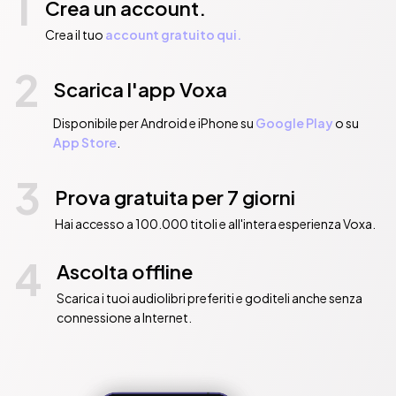
1
Crea un account.
potere dei profumi naturali e delle piante aromatiche, e 
avvicinati a una vita più equilibrata e sana con l'aiuto di questa 
Crea il tuo
account gratuito qui.
guida completa e informativa.
2
Pubblicato da:  AIBooks
Scarica l'app Voxa
Disponibile per Android e iPhone su
Google Play
o su
App Store
.
3
Prova gratuita per 7 giorni
Hai accesso a 100.000 titoli e all'intera esperienza Voxa.
4
Ascolta offline
Scarica i tuoi audiolibri preferiti e goditeli anche senza
connessione a Internet.