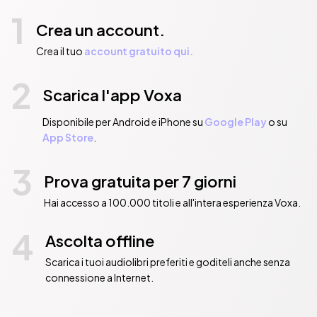
1
Crea un account.
Crea il tuo
account gratuito qui.
2
Scarica l'app Voxa
Disponibile per Android e iPhone su
Google Play
o su
App Store
.
3
Prova gratuita per 7 giorni
Hai accesso a 100.000 titoli e all'intera esperienza Voxa.
4
Ascolta offline
Scarica i tuoi audiolibri preferiti e goditeli anche senza
connessione a Internet.