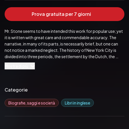
Prova gratuita per 7 giorni
Mr. Stone seems to have intended this work for popular use; yet 
it is written with great care and commendable accuracy. The 
narrative, in many of its parts, is necessarily brief, but one can 
not notice a marked neglect. The history of New York City is 
divided into three periods, the settlement by the Dutch, the 
English conquest and the Revolutionary War, and the evacuation 
Mostra di più
bf the British. Every period is laid out before the reader in several 
chapters.
Pubblicato da:  Jazzybee Verlag
Categorie
Biografie, saggi e società
Libri in inglese