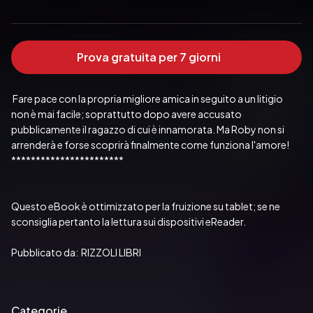
Prova gratuita per 7 giorni
 Fare pace con la propria migliore amica in seguito a un litigio 
non è mai facile; soprattutto dopo avere accusato 
pubblicamente il ragazzo di cui è innamorata. Ma Roby non si 
***********************
Questo eBook è ottimizzato per la fruizione su tablet; se ne 
Pubblicato da:  RIZZOLI LIBRI
Categorie