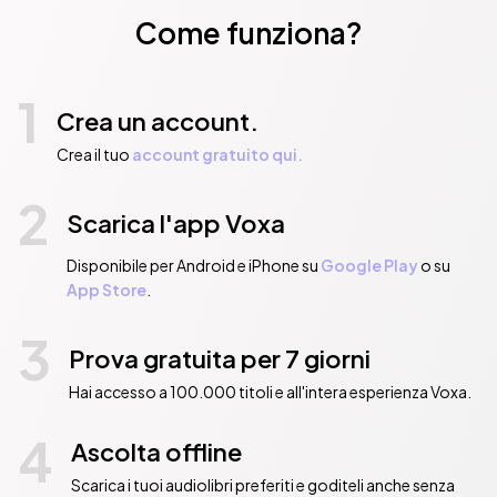
Come funziona?
1
Crea un account.
Crea il tuo
account gratuito qui.
2
Scarica l'app Voxa
Disponibile per Android e iPhone su
Google Play
o su
App Store
.
3
Prova gratuita per 7 giorni
Hai accesso a 100.000 titoli e all'intera esperienza Voxa.
4
Ascolta offline
Scarica i tuoi audiolibri preferiti e goditeli anche senza