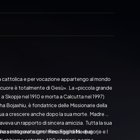
sa cattolica e per vocazione appartengo al mondo 
o cuore è totalmente di Gesù». La «piccola grande 
 a Skopje nel 1910 e morta a Calcutta nel 1997) 
 Bojaxhiu, è fondatrice delle Missionarie della 
nua a crescere anche dopo la sua morte. Madre 
aveva un rapporto di sincera amicizia. Tutta la sua 
ha scritto monsignor Rino Fisichella, «nei 
iera inaugurata con I messaggi di Medjugorje e I 