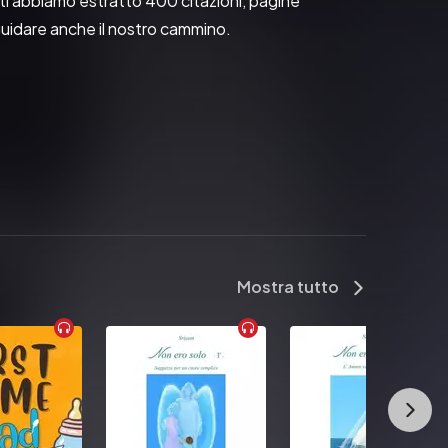
itti abbiamo estratto 400 citazioni, pagine 
guidare anche il nostro cammino.
Mostra tutto