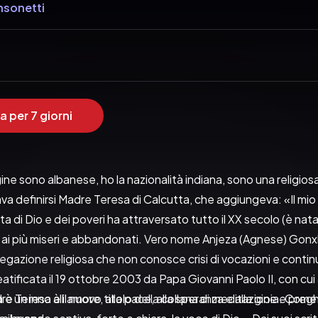
nsonetti
a per 7 giorni
ine sono albanese, ho la nazionalità indiana, sono una religio
va definirsi Madre Teresa di Calcutta, che aggiungeva: «Il mi
 di Dio e dei poveri ha attraversato tutto il XX secolo (è nata
ai più miseri e abbandonati. Vero nome Anjeza (Agnese) Gonxha
egazione religiosa che non conosce crisi di vocazioni e conti
atificata il 19 ottobre 2003 da Papa Giovanni Paolo II, con cui 
è un inno all’amore, alla pace, alla speranza e alla gioia. Come 
re Teresa è il nuovo titolo della collana di meditazione e pregh