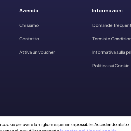
Azienda
Informazioni
Chi siamo
Domande frequent
Contatto
Termini e Condizion
Attiva un voucher
Informativa sulla p
Politica sui Cookie
a i cookie per avere la migliore esperienza possibile. Accedendo al sito
onsenso al loro utilizzo secondo
la nostra politica sui cookie.