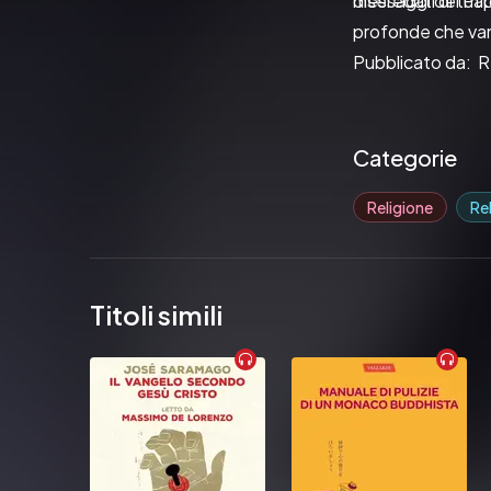
diseredati di tutt
messaggi del Pa
profonde che vann
Pubblicato da:  
Categorie
Religione
Rel
Titoli simili