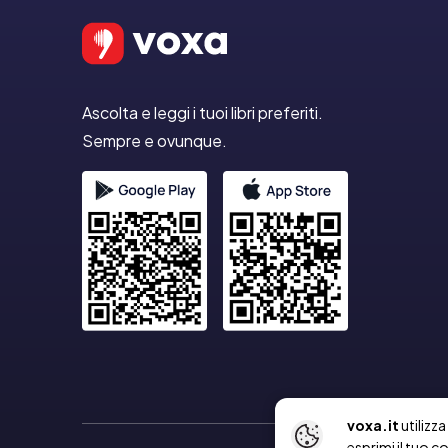
Ascolta e leggi i tuoi libri preferiti.
Sempre e ovunque.
voxa.it
utilizz
esprimi il tuo c