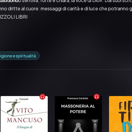
o il mondo sentiva, forte e chiara, la voce di Dio». Dai suoi scr
pa buono.
o dritte al cuore: messaggi di carità e di luce che potranno 
RIZZOLI LIBRI
igione e spiritualità