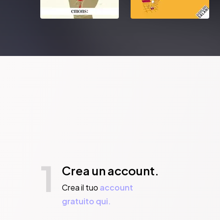
1
Crea un account.
Crea il tuo
account
gratuito qui.