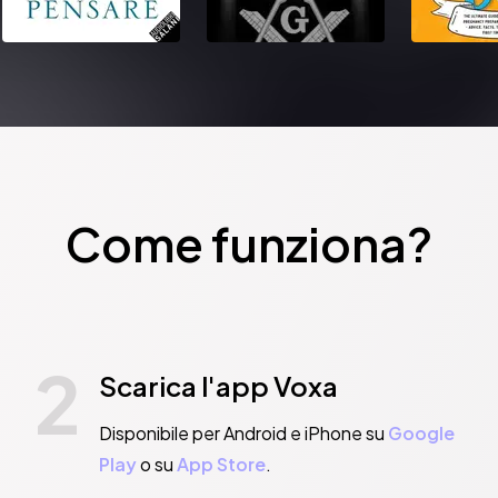
Come funziona?
2
Scarica l'app Voxa
Disponibile per Android e iPhone su
Google
Play
o su
App Store
.