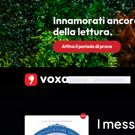
Esplora
Voxa Regalo
Ebook
I mess