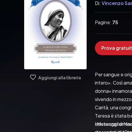
Di:
Vincenzo Sa
Pagine:
75
Prova gratuit
Per sangue e orig
Aggiungi alla libreria
intero». Così ama
donna» innamorata
vivendo in mezzo 
Carità, una congr
Teresa è stata be
esistenza terrena 
I Messaggi di Mad