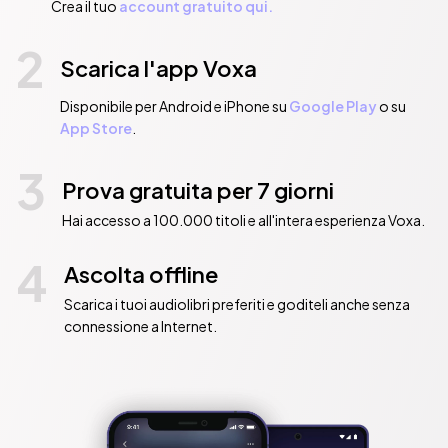
Crea il tuo
account gratuito qui.
2
Scarica l'app Voxa
Disponibile per Android e iPhone su
Google Play
o su
App Store
.
3
Prova gratuita per 7 giorni
Hai accesso a 100.000 titoli e all'intera esperienza Voxa.
4
Ascolta offline
Scarica i tuoi audiolibri preferiti e goditeli anche senza
connessione a Internet.