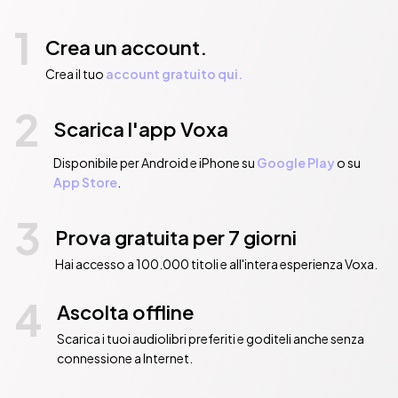
1
Crea un account.
Crea il tuo
account gratuito qui.
2
Scarica l'app Voxa
Disponibile per Android e iPhone su
Google Play
o su
App Store
.
3
Prova gratuita per 7 giorni
Hai accesso a 100.000 titoli e all'intera esperienza Voxa.
4
Ascolta offline
Scarica i tuoi audiolibri preferiti e goditeli anche senza
connessione a Internet.