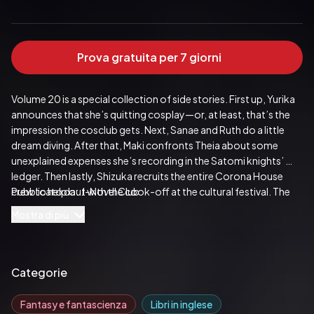
Prova gratuita per 7 giorni
Volume 20 is a special collection of side stories. First up, Yurika 
announces that she’s quitting cosplay—or, at least, that’s the 
impression the cosclub gets. Next, Sanae and Ruth do a little 
dream diving. After that, Maki confronts Theia about some 
unexplained expenses she’s recording in the Satomi knights’ 
ledger. Then lastly, Shizuka recruits the entire Corona House 
crew to help out with the cook-off at the cultural festival. The 
Pubblicato da:  J-Novel Club
girls will cook while Koutarou judges, and the results are 
Mostra di più
explosive to say the least.
Categorie
Fantasy e fantascienza
Libri in inglese