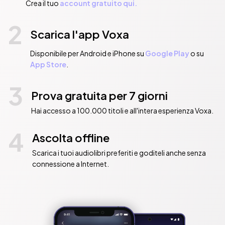
Crea il tuo
account gratuito qui.
2
Scarica l'app Voxa
Disponibile per Android e iPhone su
Google Play
o su
App Store
.
3
Prova gratuita per 7 giorni
Hai accesso a 100.000 titoli e all'intera esperienza Voxa.
4
Ascolta offline
Scarica i tuoi audiolibri preferiti e goditeli anche senza
connessione a Internet.