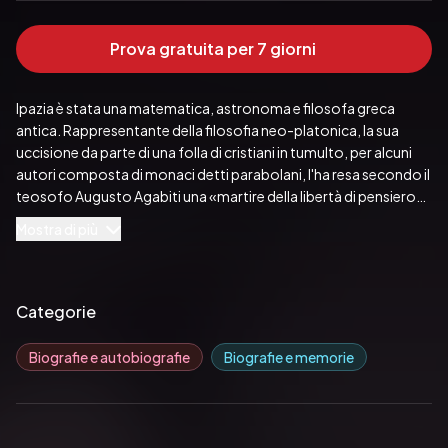
Prova gratuita per 7 giorni
Ipazia è stata una matematica, astronoma e filosofa greca 
antica. Rappresentante della filosofia neo-platonica, la sua 
uccisione da parte di una folla di cristiani in tumulto, per alcuni 
autori composta di monaci detti parabolani, l'ha resa secondo il 
teosofo Augusto Agabiti una «martire della libertà di pensiero».
Pubblicato da:  Ali Ribelli Edizioni
Mostra di più
Categorie
Biografie e autobiografie
Biografie e memorie