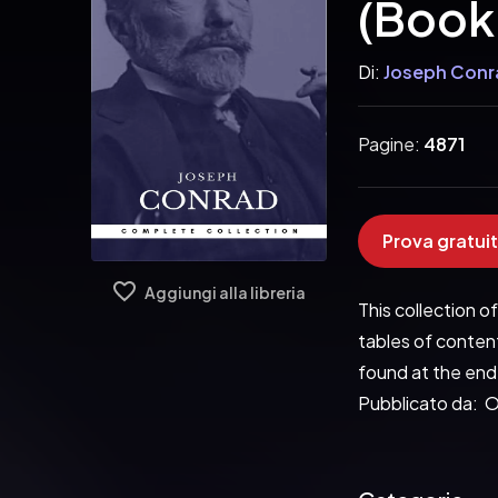
(Book
Di:
Joseph Conr
Pagine:
4871
Prova gratuit
Aggiungi alla libreria
This collection o
tables of content
found at the end 
Pubblicato da:  