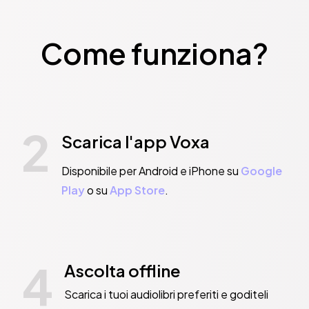
Come funziona?
2
Scarica l'app Voxa
Disponibile per Android e iPhone su
Google
Play
o su
App Store
.
4
Ascolta offline
Scarica i tuoi audiolibri preferiti e goditeli