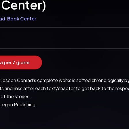
 Center)
ad
,
Book Center
a per 7 giorni
f Joseph Conrad's complete works is sorted chronologically by 
s and links after each text/chapter to get back to the respect
of the stories.
Oregan Publishing