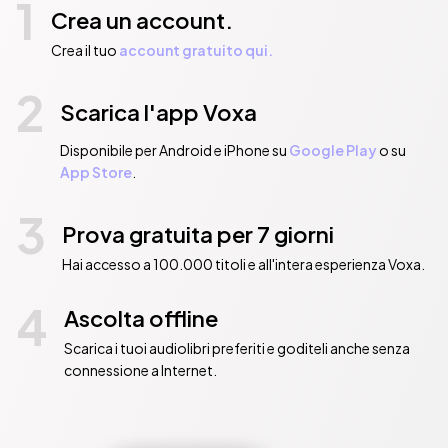
1
Crea un account.
Crea il tuo
account gratuito qui.
2
Scarica l'app Voxa
Disponibile per Android e iPhone su
Google Play
o su
App Store
.
3
Prova gratuita per 7 giorni
Hai accesso a 100.000 titoli e all'intera esperienza Voxa.
4
Ascolta offline
Scarica i tuoi audiolibri preferiti e goditeli anche senza
connessione a Internet.