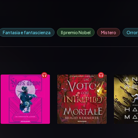
Fantasia e fantascienza
Il premio Nobel
Mistero
Orror