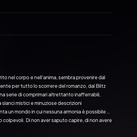
o nel corpo e nell'anima, sembra provenire dal 
ente per tutto lo scorrere del romanzo, dal Blitz 
a serie di comprimari altrettanto inafferrabili, 
anci mistici e minuziose descrizioni 
onta un mondo in cui nessuna armonia è possibile e 
ono colpevoli. Di non aver saputo capire, di non avere 