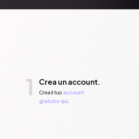
1
Crea un account.
Crea il tuo
account
gratuito qui.