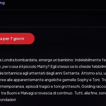
ing
a per 7 giorni
a Londra bombardata, emerge un bambino: indelebilmente ferit
, per cosa è 
il piccolo Matty? Egli stesso se lo chiede febbrilm
le britannica agli attentati degli anni Settanta. Attorno a lui, un
ree alle apparentemente angeliche gemelle Sophy e Toni. Tra sl
contemporanea, episodi tragici e toni grotteschi, Golding racc
ti tra Buoni e Malvagi si rovescia di continuo. Tutti, alla fine, s
Mondadori