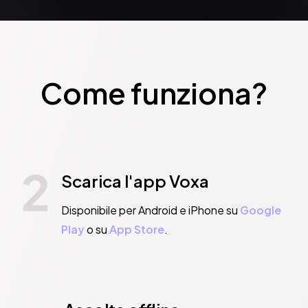
Come funziona?
2
Scarica l'app Voxa
Disponibile per Android e iPhone su
Google
Play
o su
App Store
.