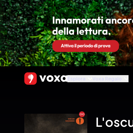
Esplora
Voxa Regalo
Ebook
L'oscu