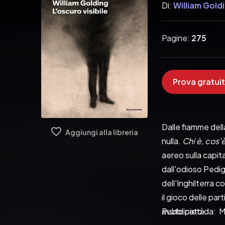
Di:
William Gold
Pagine:
275
Prova gratuit
Dalle fiamme dell
Aggiungi alla libreria
nulla. 
Chi è, cos'è
aereo sulla capita
dall'odioso Pedig
dell'Inghilterra 
il gioco delle par
avuto pietà.
Pubblicato da:  