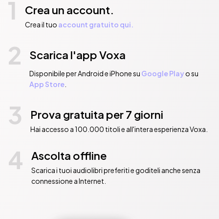
1
Crea un account.
Crea il tuo
account gratuito qui.
2
Scarica l'app Voxa
Disponibile per Android e iPhone su
Google Play
o su
App Store
.
3
Prova gratuita per 7 giorni
Hai accesso a 100.000 titoli e all'intera esperienza Voxa.
4
Ascolta offline
Scarica i tuoi audiolibri preferiti e goditeli anche senza
connessione a Internet.