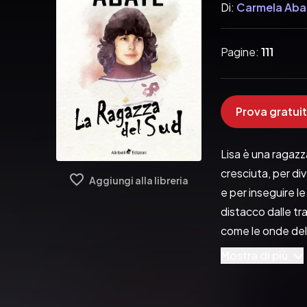
Di:
Carmela Aba
Pagine:
111
Prova gratuit
Lisa è una ragazz
cresciuta, per div
Aggiungi alla libreria
e per inseguire l
distacco dalle tra
come le onde del 
Pubblicato da:  Ali
Mostra di più