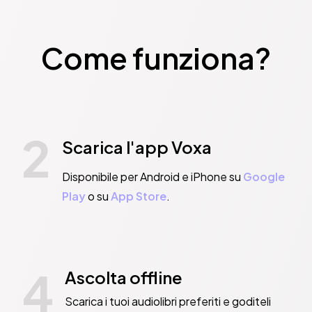
Come funziona?
2
Scarica l'app Voxa
Disponibile per Android e iPhone su
Google
Play
o su
App Store
.
4
Ascolta offline
Scarica i tuoi audiolibri preferiti e goditeli