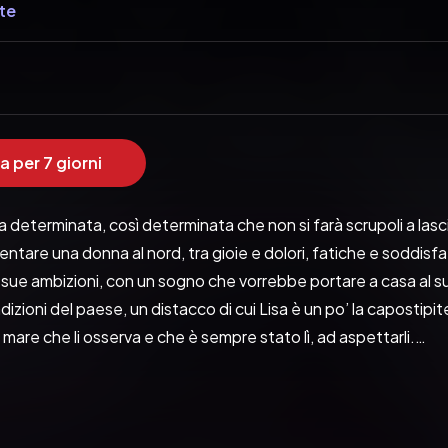
te
a per 7 giorni
a determinata, così determinata che non si farà scrupoli a lasci
entare una donna al nord, tra gioie e dolori, fatiche e soddisfaz
e sue ambizioni, con un sogno che vorrebbe portare a casa al su
dizioni del paese, un distacco di cui Lisa è un po’ la capostipite.
mare che li osserva e che è sempre stato lì, ad aspettarli.
 Ribelli Edizioni