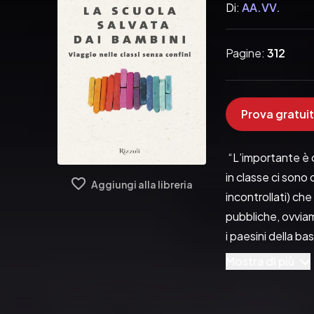
Di:
AA.VV.
Pagine:
312
Prova gratuit
 “L’importante è c
in classe ci sono 
Aggiungi alla libreria
incontrollati) ch
pubbliche, ovviam
i paesini della ba
bravissimi, ma la 
Mostra di più
non un ostacolo.
un Erasmus stando