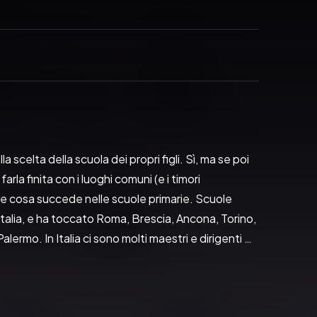
 scelta della scuola dei propri figli. Sì, ma se poi 
la finita con i luoghi comuni (e i timori 
e cosa succede nelle scuole primarie. Scuole 
alia, e ha toccato Roma, Brescia, Ancona, Torino, 
ermo. In Italia ci sono molti maestri e dirigenti 
ni stranieri in realtà si rivelano una ricchezza, 
e una porzione di mondo più grande. “È come fare 
e “minori stranieri non accompagnati” frequentino 