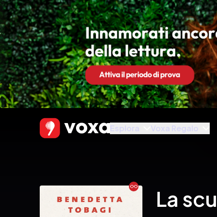
Esplora
Voxa Regalo
Ebook
La scu