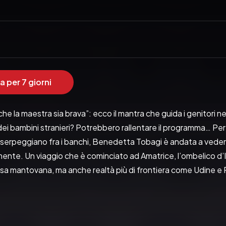
a per 7 giorni
he la maestra sia brava”: ecco il mantra che guida i genitori nella
dei bambini stranieri? Potrebbero rallentare il programma… Per far
e serpeggiano fra i banchi, Benedetta Tobagi è andata a veder
ente. Un viaggio che è cominciato ad Amatrice, l’ombelico d’It
ssa mantovana, ma anche realtà più di frontiera come Udine e Pal
buona volontà non basta a far funzionare bene una scuola. I bambi
 Crescere e studiare in una classe mista permette di conoscer
 a casa” e infatti capita a Palermo che studenti universitari 