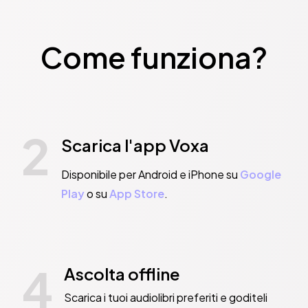
Come funziona?
2
Scarica l'app Voxa
Disponibile per Android e iPhone su
Google
Play
o su
App Store
.
4
Ascolta offline
Scarica i tuoi audiolibri preferiti e goditeli