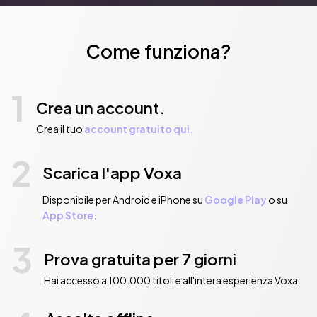
Come funziona?
1
Crea un account.
Crea il tuo
account gratuito qui.
2
Scarica l'app Voxa
Disponibile per Android e iPhone su
Google Play
o su
App Store
.
3
Prova gratuita per 7 giorni
Hai accesso a 100.000 titoli e all'intera esperienza Voxa.