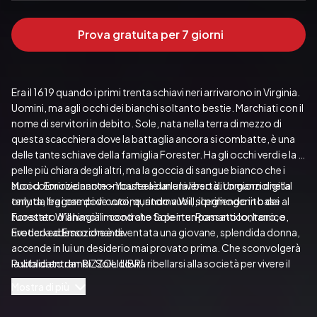
Prova gratuita per 7 giorni
Era il 1619 quando i primi trenta schiavi neri arrivarono in Virginia. 
Uomini, ma agli occhi dei bianchi soltanto bestie. Marchiati con il 
nome di servitori in debito. Sole, nata nella terra di mezzo di 
questa scacchiera dove la battaglia ancora si combatte, è una 
delle tante schiave della famiglia Forester. Ha gli occhi verdi e la 
pelle più chiara degli altri, ma la goccia di sangue bianco che i 
suoi colori rivelano non basta a darle la libertà. Un giorno nella 
Mood: Emozionante – Youfeel è un universo di romanzi digital 
tenuta, fra i campi di cotone, ritorna Will, il primogenito dei 
only da leggere dove vuoi, quando vuoi, scegliendo in base al 
Forester. Will ha già incontrato Sole in un passato lontano, e 
tuo stato d’animo il mood che fa per te: Romantico, Ironico, 
rivederla adesso che è diventata una giovane, splendida donna, 
Erotico ed Emozionante.
accende in lui un desiderio mai provato prima. Che sconvolgerà 
la vita di entrambi. Sole dovrà ribellarsi alla società per vivere il 
Pubblicato da:  RIZZOLI LIBRI
suo amore, per non soffocare sotto l’ipocrisia del suo stesso 
Mostra di più
popolo. Per dimostrare agli schiavi che la strada della libertà 
esiste.