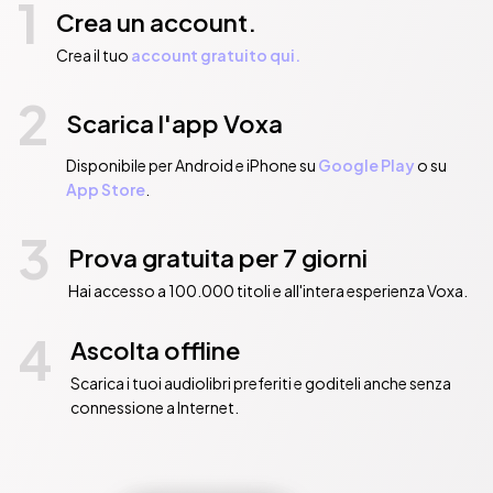
1
Crea un account.
Crea il tuo
account gratuito qui.
2
Scarica l'app Voxa
Disponibile per Android e iPhone su
Google Play
o su
App Store
.
3
Prova gratuita per 7 giorni
Hai accesso a 100.000 titoli e all'intera esperienza Voxa.
4
Ascolta offline
Scarica i tuoi audiolibri preferiti e goditeli anche senza
connessione a Internet.