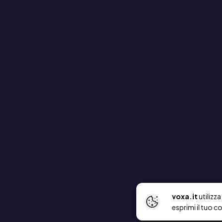
voxa.it
utilizz
esprimi il tuo c