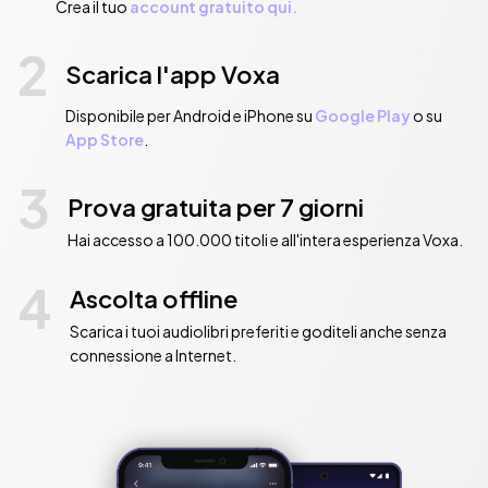
Crea il tuo
account gratuito qui.
2
Scarica l'app Voxa
Disponibile per Android e iPhone su
Google Play
o su
App Store
.
3
Prova gratuita per 7 giorni
Hai accesso a 100.000 titoli e all'intera esperienza Voxa.
4
Ascolta offline
Scarica i tuoi audiolibri preferiti e goditeli anche senza
connessione a Internet.