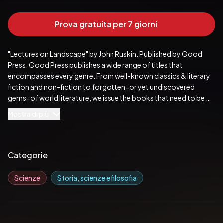
Prova gratuita per 7 giorni
"Lectures on Landscape" by John Ruskin. Published by Good 
Press. Good Press publishes a wide range of titles that 
encompasses every genre. From well-known classics & literary 
fiction and non-fiction to forgotten−or yet undiscovered 
gems−of world literature, we issue the books that need to be 
read. Each Good Press edition has been meticulously edited 
Mostra di più
and formatted to boost readability for all e-readers and 
devices. Our goal is to produce eBooks that are user-friendly 
and accessible to everyone in a high-quality digital format.
Pubblicato da:  Good Press
Categorie
Scienze
Storia, scienze e filosofia