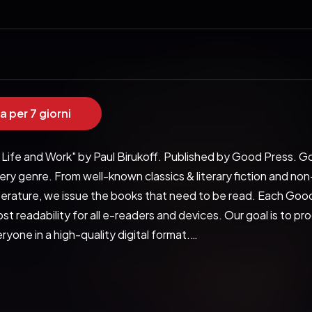
a per 7 giorni
 Life and Work" by Paul Birukoff. Published by Good Press. Go
y genre. From well-known classics & literary fiction and non
terature, we issue the books that need to be read. Each Good
t readability for all e-readers and devices. Our goal is to pr
ryone in a high-quality digital format.
Good Press