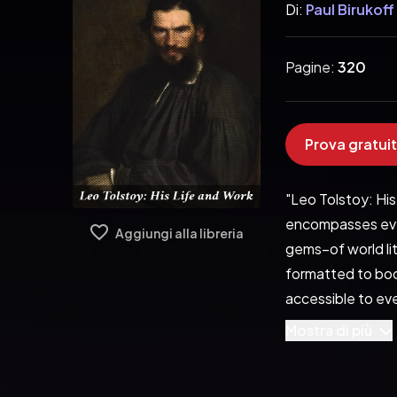
Di:
Paul Birukoff
Pagine:
320
Prova gratuit
"Leo Tolstoy: His
encompasses ever
Aggiungi alla libreria
gems−of world li
formatted to boos
accessible to eve
Pubblicato da:  
Mostra di più