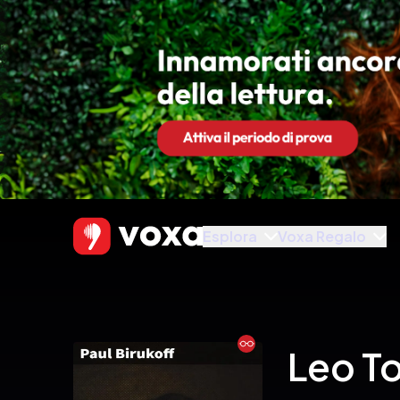
Esplora
Voxa Regalo
Ebook
Leo To