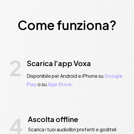
Come funziona?
2
Scarica l'app Voxa
Disponibile per Android e iPhone su
Google
Play
o su
App Store
.
4
Ascolta offline
Scarica i tuoi audiolibri preferiti e goditeli