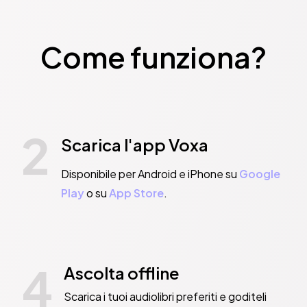
Come funziona?
2
Scarica l'app Voxa
Disponibile per Android e iPhone su
Google
Play
o su
App Store
.
4
Ascolta offline
Scarica i tuoi audiolibri preferiti e goditeli