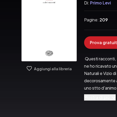
Di:
Primo Levi
Pagine:
209
Prova gratuit
 Questi racconti, 
ne ho ricavato u
Aggiungi alla libreria
Naturali e Vizio 
decorosamente al 
uno stto d'animo, 
che io sappia, nè
Mostra di più
Pubblicato da:  