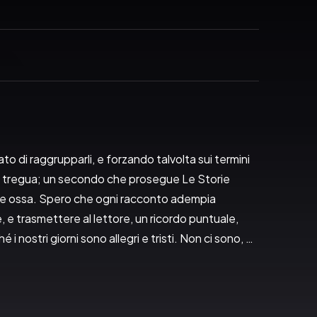
to di raggrupparli, e forzando talvolta sui termini 
a tregua; un secondo che prosegue Le Storie 
ne e ossa. Spero che ogni racconto adempia 
 e trasmettere al lettore, un ricordo puntuale, 
i nostri giorni sono allegri e tristi. Non ci sono, 
è bontà sua.