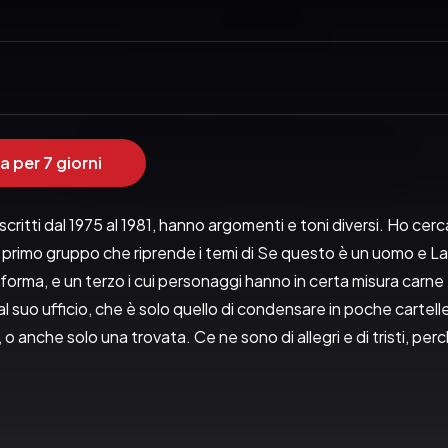
a per 7 giorni
scritti dal 1975 al 1981, hanno argomenti e toni diversi. Ho cerca
n primo gruppo che riprende i temi di Se questo è un uomo e L
di forma, e un terzo i cui personaggi hanno in certa misura car
suo ufficio, che è solo quello di condensare in poche cartelle,
o anche solo una trovata. Ce ne sono di allegri e di tristi, perché 
 messaggi, nè profezie fondamentali; se il lettore ce li trova, 
EINAUDI