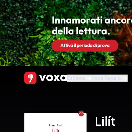
Esplora
Voxa Regalo
Ebook
Lilít