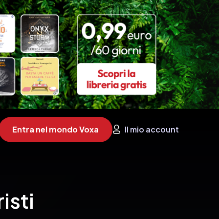
Entra nel mondo Voxa
Il mio account
isti