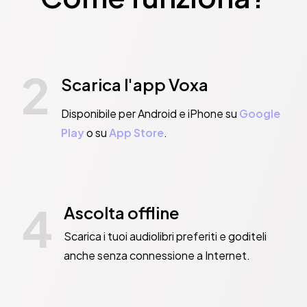
2
Scarica l'app Voxa
Disponibile per Android e iPhone su
Google
Play
o su
App Store
.
4
Ascolta offline
Scarica i tuoi audiolibri preferiti e goditeli
anche senza connessione a Internet.