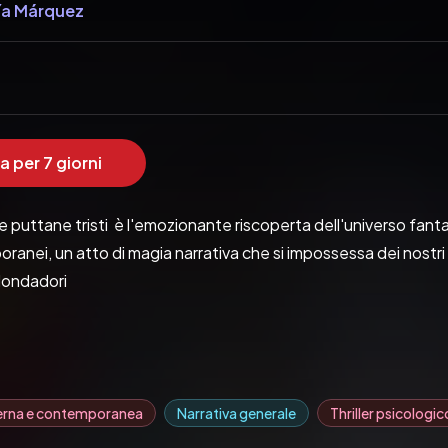
ía Márquez
a per 7 giorni
 puttane tristi  è l'emozionante riscoperta dell'universo fantas
oranei, un atto di magia narrativa che si impossessa dei nostri
Mondadori
erna e contemporanea
Narrativa generale
Thriller psicologic