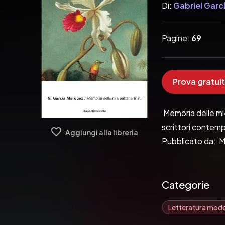
Di:
Gabriel Garc
Pagine:
69
Prova gratuit
 Memoria delle mie
scrittori contemp
Aggiungi alla libreria
Pubblicato da:  
Categorie
Letteratura mod