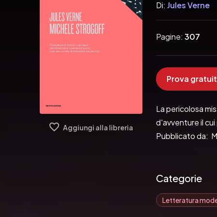
Di:
Jules Verne
Pagine:
307
Prova gratuit
La pericolosa mis
d'avventure il cu
Aggiungi alla libreria
Pubblicato da:  
Categorie
Letteratura mod