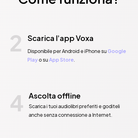
2
Scarica l'app Voxa
Disponibile per Android e iPhone su
Google
Play
o su
App Store
.
4
Ascolta offline
Scarica i tuoi audiolibri preferiti e goditeli
anche senza connessione a Internet.