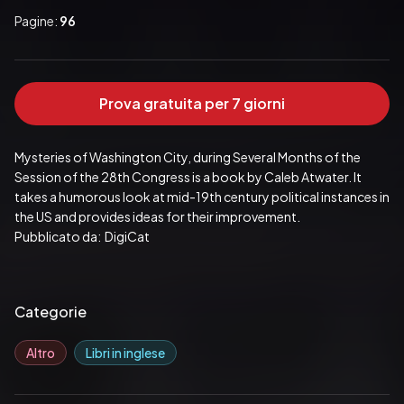
Pagine:
96
Prova gratuita per 7 giorni
Mysteries of Washington City, during Several Months of the 
Session of the 28th Congress is a book by Caleb Atwater. It 
takes a humorous look at mid-19th century political instances in 
the US and provides ideas for their improvement.
Pubblicato da:  DigiCat
Categorie
Altro
Libri in inglese