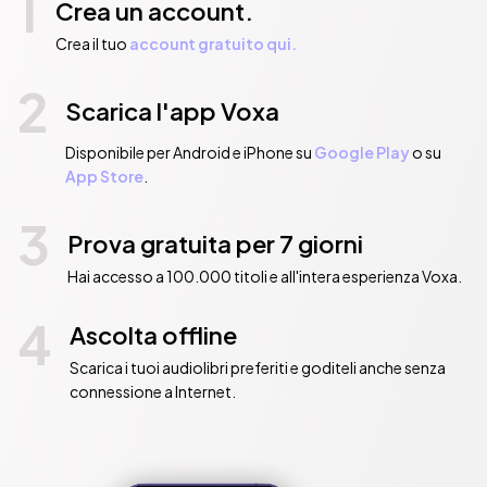
1
Crea un account.
Crea il tuo
account gratuito qui.
2
Scarica l'app Voxa
Disponibile per Android e iPhone su
Google Play
o su
App Store
.
3
Prova gratuita per 7 giorni
Hai accesso a 100.000 titoli e all'intera esperienza Voxa.
4
Ascolta offline
Scarica i tuoi audiolibri preferiti e goditeli anche senza
connessione a Internet.