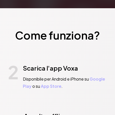
Come funziona?
2
Scarica l'app Voxa
Disponibile per Android e iPhone su
Google
Play
o su
App Store
.