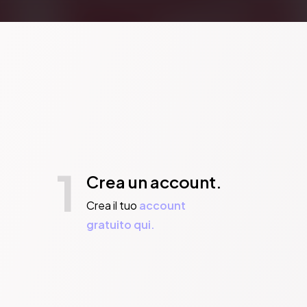
1
Crea un account.
Crea il tuo
account
gratuito qui.