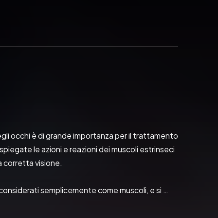
egli occhi è di grande importanza per il trattamento 
iegate le azioni e reazioni dei muscoli estrinseci 
a corretta visione.
no considerati semplicemente come muscoli, e si 
li: si contraggono, o si stringono e si accorciano 
rano insieme ai muscoli che tirano nell'altro senso.