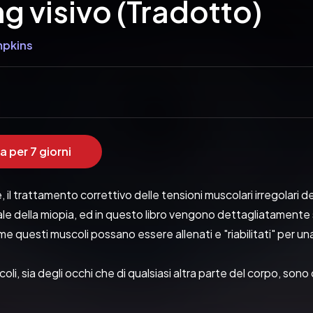
ng visivo (Tradotto)
mpkins
a per 7 giorni
 il trattamento correttivo delle tensioni muscolari irregolari d
ale della miopia, ed in questo libro vengono dettagliatamente sp
me questi muscoli possano essere allenati e "riabilitati" per un
coli, sia degli occhi che di qualsiasi altra parte del corpo, so
se non nulla, ai nervi motori che fanno funzionare tutti i musco
r rilassarsi di nuovo, e si espandono e si allungano quando lavo