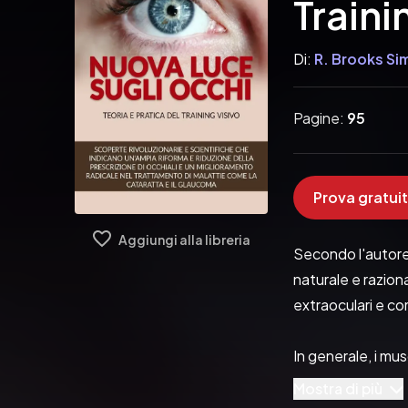
Traini
Di:
R. Brooks Si
Pagine:
95
Prova gratuit
Aggiungi alla libreria
Secondo l'autore,
naturale e razion
extraoculari e co
In generale, i mus
pensa molto poco, 
Mostra di più
quando tirano, pe