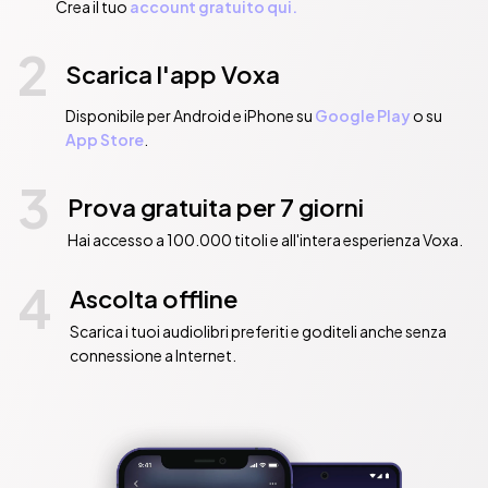
Crea il tuo
account gratuito qui.
2
Scarica l'app Voxa
Disponibile per Android e iPhone su
Google Play
o su
App Store
.
3
Prova gratuita per 7 giorni
Hai accesso a 100.000 titoli e all'intera esperienza Voxa.
4
Ascolta offline
Scarica i tuoi audiolibri preferiti e goditeli anche senza
connessione a Internet.