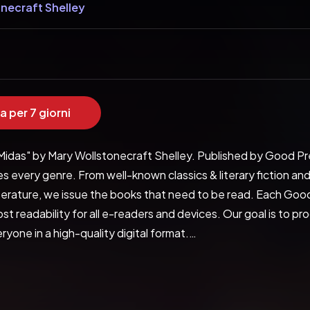
necraft Shelley
a per 7 giorni
Midas" by Mary Wollstonecraft Shelley. Published by Good Pres
 every genre. From well-known classics & literary fiction and
terature, we issue the books that need to be read. Each Good
t readability for all e-readers and devices. Our goal is to pr
ryone in a high-quality digital format.
Good Press