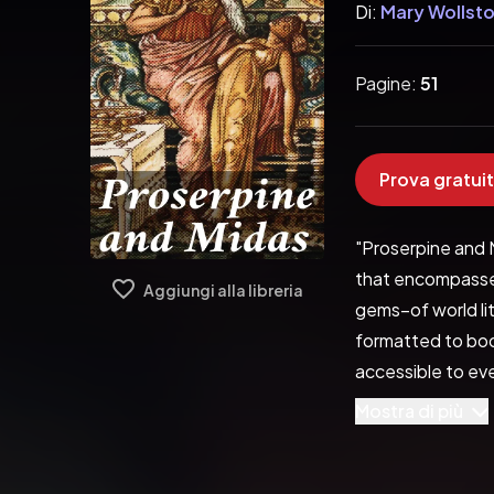
Di:
Mary Wollsto
Pagine:
51
Prova gratuit
"Proserpine and 
that encompasses
Aggiungi alla libreria
gems−of world li
formatted to boos
accessible to eve
Pubblicato da:  
Mostra di più