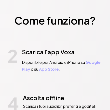
Come funziona?
2
Scarica l'app Voxa
Disponibile per Android e iPhone su
Google
Play
o su
App Store
.
4
Ascolta offline
Scarica i tuoi audiolibri preferiti e goditeli