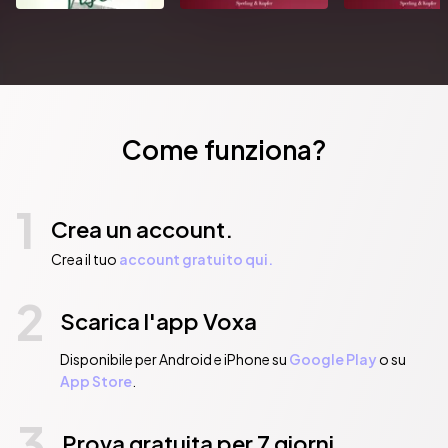
Come funziona?
1
Crea un account.
Crea il tuo
account gratuito qui.
2
Scarica l'app Voxa
Disponibile per Android e iPhone su
Google Play
o su
App Store
.
3
Prova gratuita per 7 giorni