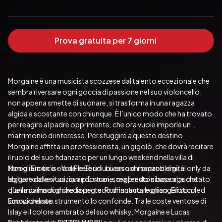
Prova gratuita per 7 giorni
Morgaine è una musicista scozzese dal talento eccezionale che 
sembra riversare ogni goccia di passione nel suo violoncello: 
non appena smette di suonare, si trasforma in una ragazza 
algida e scostante con chiunque. È l’unico modo che ha trovato 
per reagire al padre opprimente, che ora vuole imporle un 
matrimonio di interesse. Per sfuggire a questo destino 
Morgaine affitta un professionista, un gigolò, che dovrà recitare 
il ruolo del suo fidanzato per un lungo weekend nella villa di 
famiglia in un’isola delle Ebridi. Lucas non ha problemi, è 
Mood: Erotico - YouFeel è un universo di romanzi digital only da 
abituato alle situazioni più strane, ma presto si accorge che 
leggere dove vuoi, quando vuoi, scegliendo in base al tuo stato 
quella dama di ghiaccio in grado di incantare gli angeli con il 
d’animo il mood che fa per te: Romantico, Ironico, Erotico ed 
suono del suo strumento lo confonde. Tra le coste ventose di 
Emozionante.
Islay e il colore ambrato del suo whisky, Morgaine e Lucas 