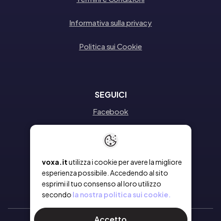
Informativa sulla privacy
Politica sui Cookie
SEGUICI
Facebook
Instagram
Linkedin
voxa.it
utilizza i cookie per avere la migliore
esperienza possibile. Accedendo al sito
esprimi il tuo consenso al loro utilizzo
secondo
la nostra politica sui cookie.
Accetto