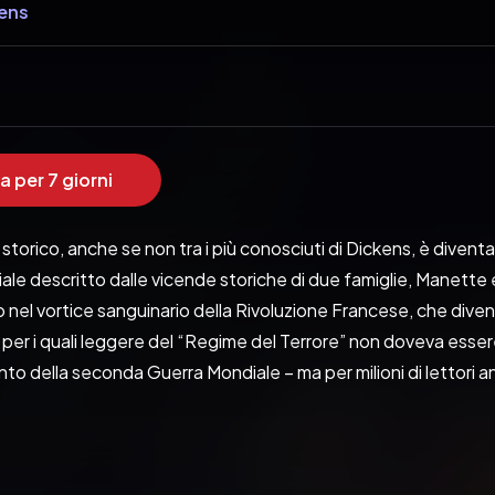
kens
a per 7 giorni
orico, anche se non tra i più conosciuti di Dickens, è diventat
ale descritto dalle vicende storiche di due famiglie, Manette
o nel vortice sanguinario della Rivoluzione Francese, che divenne
per i quali leggere del “Regime del Terrore” non doveva essere
to della seconda Guerra Mondiale – ma per milioni di lettori a
i, è ambientato a Parigi e Londra durante la Rivoluzione frances
tati la sottomissione del proletariato francese all’oppressione
successiva brutalità dei rivoluzionari nei primi anni della rivoluzi