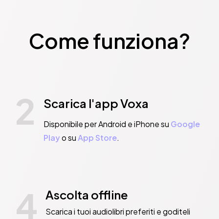
In queste note si comprende anche la grande attualità del roman
KIEN Publ. Int.
Come funziona?
2
Scarica l'app Voxa
Disponibile per Android e iPhone su
Google
Play
o su
App Store
.
4
Ascolta offline
Scarica i tuoi audiolibri preferiti e goditeli