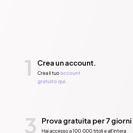
davanti a nulla. 
odierna.
Pubblicato da:  K
1
Crea un account.
Crea il tuo
account
gratuito qui.
3
Prova gratuita per 7 giorni
Hai accesso a 100.000 titoli e all'intera