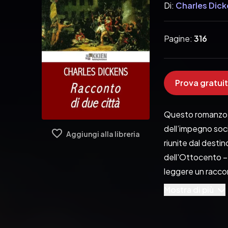
Di:
Charles Dic
Pagine:
316
Prova gratuit
Questo romanzo st
dell’impegno soci
Aggiungi alla libreria
riunite dal destin
dell'Ottocento – 
leggere un raccon
Il romanzo, infatt
Mostra di più
vengono rappresen
rivoluzione, e la 