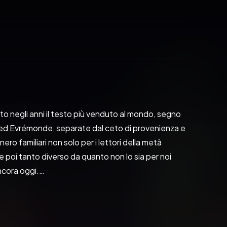
o negli anni il testo più venduto al mondo, segno 
 ed Evrémonde, separate dal ceto di provenienza e 
ro familiari non solo per i lettori della metà 
 poi tanto diverso da quanto non lo sia per noi 
ncora oggi.
e e negli anni del Regime del Terrore. In esso 
 dell’aristocrazia negli anni precedenti la 
one. Segue le vite di diversi protagonisti attraverso 