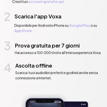
Crea il tuo
account gratuito qui.
2
Scarica l'app Voxa
Disponibile per Android e iPhone su
Google Play
o su
App Store
.
3
Prova gratuita per 7 giorni
Hai accesso a 100.000 titoli e all'intera esperienza Voxa.
4
Ascolta offline
Scarica i tuoi audiolibri preferiti e goditeli anche senza
connessione a Internet.