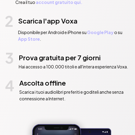
Crea il tuo
account gratuito qui.
2
Scarica l'app Voxa
Disponibile per Android e iPhone su
Google Play
o su
App Store
.
3
Prova gratuita per 7 giorni
Hai accesso a 100.000 titoli e all'intera esperienza Voxa.
4
Ascolta offline
Scarica i tuoi audiolibri preferiti e goditeli anche senza
connessione a Internet.