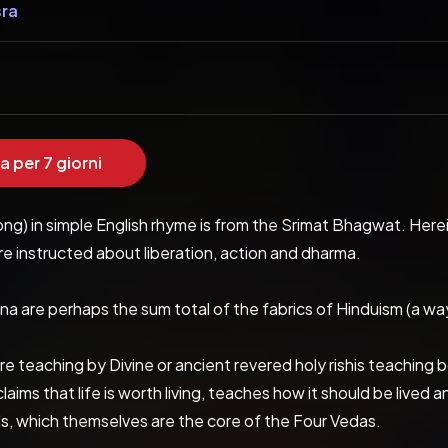
sra
a per 7 giorni
ong) in simple English rhyme is from the Srimat Bhagwat. Herei
e instructed about liberation, action and dharma.
 are perhaps the sum total of the fabrics of Hinduism (a way 
re teaching by Divine or ancient revered holy rishis teaching 
laims that life is worth living, teaches how it should be lived 
s, which themselves are the core of the Four Vedas.