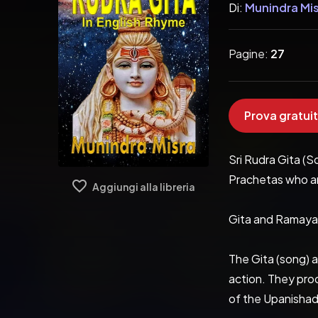
Di:
Munindra Mi
Pagine:
27
Prova gratuit
Sri Rudra Gita (S
Prachetas who ar
Aggiungi alla libreria
Gita and Ramayana
The Gita (song) a
action. They proc
of the Upanishad