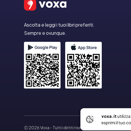
Ascolta e leggi i tuoi libri preferiti.
Sempre e ovunque.
voxa.it
utilizz
esprimi il tuo c
Ⓒ 2026 Voxa
- Tutti i diritti riservati