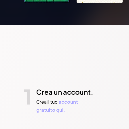
1
Crea un account.
Crea il tuo
account
gratuito qui.