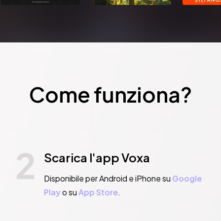
Come funziona?
2
Scarica l'app Voxa
Disponibile per Android e iPhone su
Google
Play
o su
App Store
.