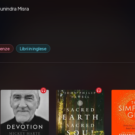
unindra Misra
edenze
Libri in inglese