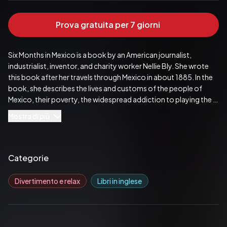
Prova gratuita per 7 giorni
Six Months in Mexico is a book by an American journalist, 
industrialist, inventor, and charity worker Nellie Bly. She wrote 
this book after her travels through Mexico in about 1885. In the 
book, she describes the lives and customs of the people of 
Mexico, their poverty, the widespread addiction to playing the 
lottery, courtship, wedding ceremonies, the popularity of 
Mostra di più
tobacco smoking, and the habits of the soldiers, including an 
early mention of their marijuana use.
Pubblicato da:  DigiCat
Categorie
Divertimento e relax
Libri in inglese