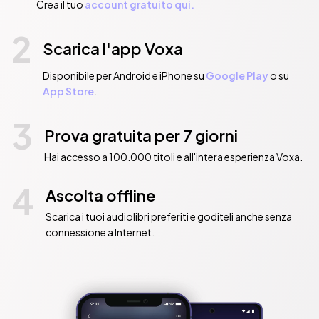
Crea il tuo
account gratuito qui.
2
Scarica l'app Voxa
Disponibile per Android e iPhone su
Google Play
o su
App Store
.
3
Prova gratuita per 7 giorni
Hai accesso a 100.000 titoli e all'intera esperienza Voxa.
4
Ascolta offline
Scarica i tuoi audiolibri preferiti e goditeli anche senza
connessione a Internet.