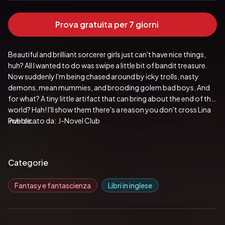
Prova gratuita per 7 giorni
Beautiful and brilliant sorcerer girls just can't have nice things, 
huh? All I wanted to do was swipe a little bit of bandit treasure. 
Now suddenly I'm being chased around by icky trolls, nasty 
demons, mean mummies, and brooding golem bad boys. And 
for what? A tiny little artifact that can bring about the end of the 
world? Hah! I'll show them there's a reason you don't cross Lina 
Inverse...
Pubblicato da:  J-Novel Club
Categorie
Fantasy e fantascienza
Libri in inglese