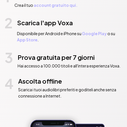
Crea il tuo
account gratuito qui.
2
Scarica l'app Voxa
Disponibile per Android e iPhone su
Google Play
o su
App Store
.
3
Prova gratuita per 7 giorni
Hai accesso a 100.000 titoli e all'intera esperienza Voxa.
4
Ascolta offline
Scarica i tuoi audiolibri preferiti e goditeli anche senza
connessione a Internet.