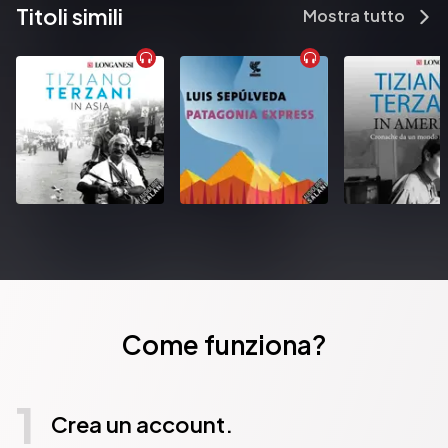
Titoli simili
degli immaginari e delle narrazioni socioculturali, l'incidenza del 
Mostra tutto
mercato, le trasformazioni della vita quotidiana
Pubblicato da:  Rogas
Come funziona?
1
Crea un account.