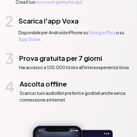
Crea il tuo
account gratuito qui.
2
Scarica l'app Voxa
Disponibile per Android e iPhone su
Google Play
o su
App Store
.
3
Prova gratuita per 7 giorni
Hai accesso a 100.000 titoli e all'intera esperienza Voxa.
4
Ascolta offline
Scarica i tuoi audiolibri preferiti e goditeli anche senza
connessione a Internet.