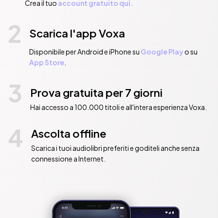
Crea il tuo
account gratuito qui.
2
Scarica l'app Voxa
Disponibile per Android e iPhone su
Google Play
o su
App Store
.
3
Prova gratuita per 7 giorni
Hai accesso a 100.000 titoli e all'intera esperienza Voxa.
4
Ascolta offline
Scarica i tuoi audiolibri preferiti e goditeli anche senza
connessione a Internet.