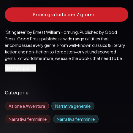
Prova gratuita per 7 giorni
"Stingaree" by Ernest William Hornung. Published by Good 
Press. Good Press publishes a wide range of titles that 
encompasses every genre. From well-known classics & literary 
fiction and non-fiction to forgotten−or yet undiscovered 
gems−of world literature, we issue the books that need to be 
read. Each Good Press edition has been meticulously edited 
Mostra di più
and formatted to boost readability for all e-readers and 
devices. Our goal is to produce eBooks that are user-friendly 
and accessible to everyone in a high-quality digital format.
Pubblicato da:  Good Press
Categorie
Azione e Avventura
Narrativa generale
Narrativa femminile
Narrativa femminile