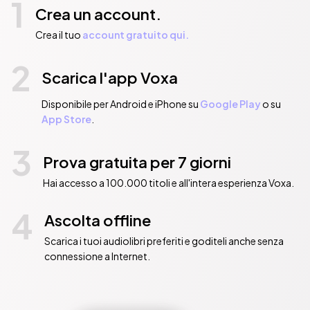
1
Crea un account.
Crea il tuo
account gratuito qui.
2
Scarica l'app Voxa
Disponibile per Android e iPhone su
Google Play
o su
App Store
.
3
Prova gratuita per 7 giorni
Hai accesso a 100.000 titoli e all'intera esperienza Voxa.
4
Ascolta offline
Scarica i tuoi audiolibri preferiti e goditeli anche senza
connessione a Internet.